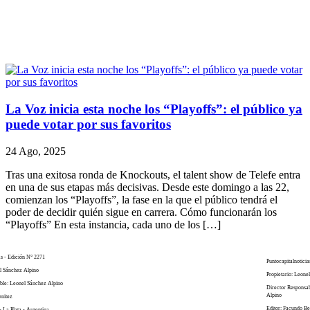
La Voz inicia esta noche los “Playoffs”: el público ya
puede votar por sus favoritos
24 Ago, 2025
Tras una exitosa ronda de Knockouts, el talent show de Telefe entra
en una de sus etapas más decisivas. Desde este domingo a las 22,
comienzan los “Playoffs”, la fase en la que el público tendrá el
poder de decidir quién sigue en carrera. Cómo funcionarán los
“Playoffs” En esta instancia, cada uno de los […]
as - Edición N° 2271
Puntocapitalnoticia
el Sánchez Alpino
Propietario: Leone
ble: Leonel Sánchez Alpino
Director Responsa
Alpino
enitez
Editor: Facundo Be
- La Plata - Argentina