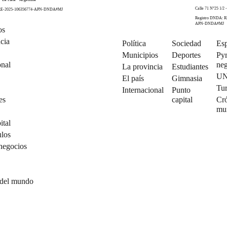
Calle 71 N°25 1/2 -
 RE-2025-106356774-APN-DNDA#MJ
Registro DNDA: R
APN-DNDA#MJ
os
cia
Política
Sociedad
Esp
Municipios
Deportes
Py
onal
neg
La provincia
Estudiantes
U
El país
Gimnasia
Tu
Internacional
Punto
es
capital
Cró
mu
ital
ulos
negocios
 del mundo