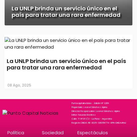
La UNLP brinda un servicio único en el
país para tratar una rara enfermedad
La UNLP brinda un servicio único en el país
para tratar una rara enfermedad
08 Ago, 2025
Puntocapitalnoticias - Edición N° 2269
Propietario: Leonel Sánchez Alpino
Director Responsable: Leonel Sánchez Alpino
Editor: Facundo Benitez
Calle 71 N°25 1/2 - La Plata - Argentina
Registro DNDA: RE-2025-106356774-APN-DNDA#MJ
Política
Sociedad
Espectáculos