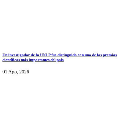
Un investigador de la UNLP fue distinguido con uno de los premios
científicos más importantes del país
01 Ago, 2026