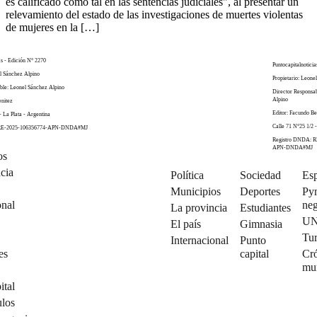
es calificado como tal en las sentencias judiciales", al presentar un
relevamiento del estado de las investigaciones de muertes violentas
de mujeres en la […]
as - Edición N° 2270
Puntocapitalnoticia
el Sánchez Alpino
Propietario: Leone
ble: Leonel Sánchez Alpino
Director Responsa
Alpino
enitez
Editor: Facundo Be
- La Plata - Argentina
Calle 71 N°25 1/2 -
 RE-2025-106356774-APN-DNDA#MJ
Registro DNDA: R
APN-DNDA#MJ
os
cia
Política
Sociedad
Esp
Municipios
Deportes
Py
onal
neg
La provincia
Estudiantes
U
El país
Gimnasia
Tu
Internacional
Punto
es
capital
Cró
mu
ital
ulos