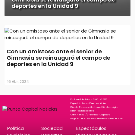
deportes en la Unidad 9
Con un amistoso ante el senior de
Gimnasia se reinauguró el campo de
deportes en la Unidad 9
16 Abr, 2024
Puntocapitalnoticias - Edición N° 2272
Propietario: Leonel Sánchez Alpino
Director Responsable: Leonel Sánchez Alpino
Editor: Facundo Benitez
Calle 71 N°25 1/2 - La Plata - Argentina
Registro DNDA: RE-2025-106356774-APN-DNDA#MJ
Política
Sociedad
Espectáculos