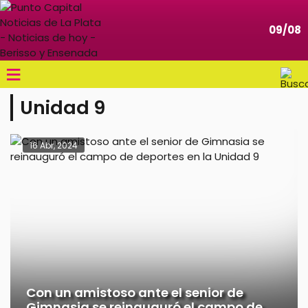
09/08
≡
Unidad 9
16 Abr, 2024
Con un amistoso ante el senior de
Gimnasia se reinauguró el campo de