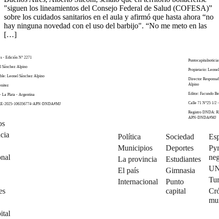
"siguen los lineamientos del Consejo Federal de Salud (COFESA)”
sobre los cuidados sanitarios en el aula y afirmó que hasta ahora “no
hay ninguna novedad con el uso del barbijo". “No me meto en las
[…]
as - Edición N° 2271
Puntocapitalnoticia
el Sánchez Alpino
Propietario: Leone
ble: Leonel Sánchez Alpino
Director Responsa
Alpino
enitez
Editor: Facundo Be
- La Plata - Argentina
Calle 71 N°25 1/2 -
 RE-2025-106356774-APN-DNDA#MJ
Registro DNDA: R
APN-DNDA#MJ
os
cia
Política
Sociedad
Esp
Municipios
Deportes
Py
onal
neg
La provincia
Estudiantes
U
El país
Gimnasia
Tu
Internacional
Punto
es
capital
Cró
mu
ital