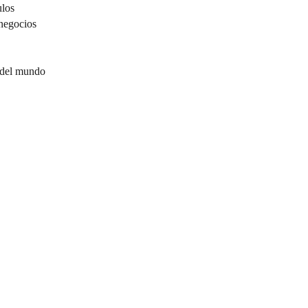
ulos
negocios
 del mundo