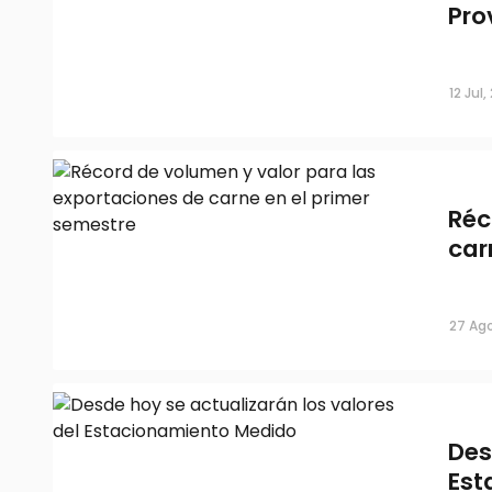
Pro
VTV: cómo quedó compuesto el valor
para diciembre de 2024
12 Jul
12 Nov, 2024
Réc
car
27 Ago
El valor del Bitcoin sigue en ascenso
Des
roza los US$87.000
Est