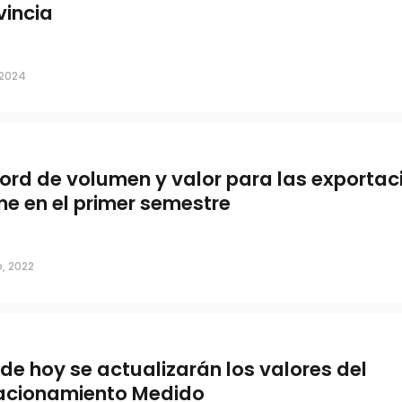
vincia
 de la verificación
, 2024
ord de volumen y valor para las exportac
ne en el primer semestre
, 2022
: ya
de hoy se actualizarán los valores del
acionamiento Medido