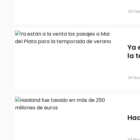
08 Feb
Ya 
la 
05 Nov
Haa
03 Nov