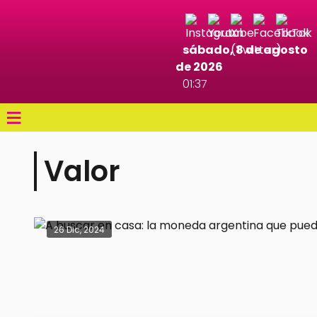
sábado, 8 de agosto
de 2026
01:37
≡
Valor
26 Dic, 2024