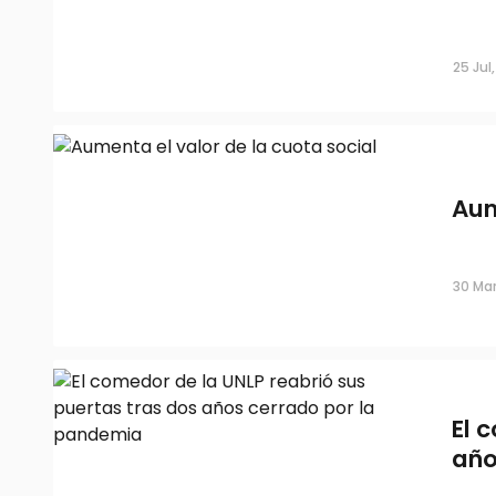
25 Jul
Aum
30 Mar
El 
año