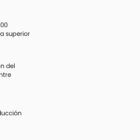
700
a superior
n del
ntre
educción