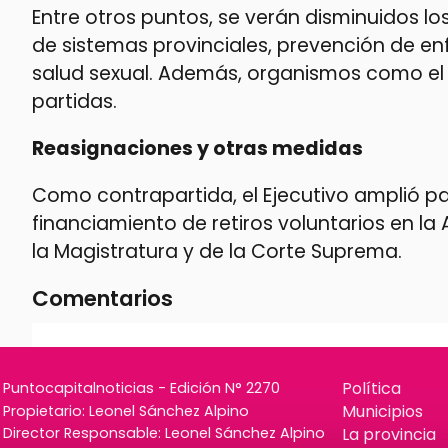
Entre otros puntos, se verán disminuidos 
de sistemas provinciales, prevención de en
salud sexual. Además, organismos como el I
partidas.
Reasignaciones y otras medidas
Como contrapartida, el Ejecutivo amplió par
financiamiento de retiros voluntarios en la
la Magistratura y de la Corte Suprema.
Comentarios
Política
Puntocapitalnoticias - Edición N° 2270
Municipios
Propietario: Leonel Sánchez Alpino
La provincia
Director Responsable: Leonel Sánchez Alpino