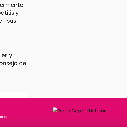
ecimiento
titis y
en sus
les y
Consejo de
ios