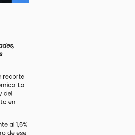
ades,
s
n recorte
mico. La
y del
cto en
te al 1,6%
tro de ese