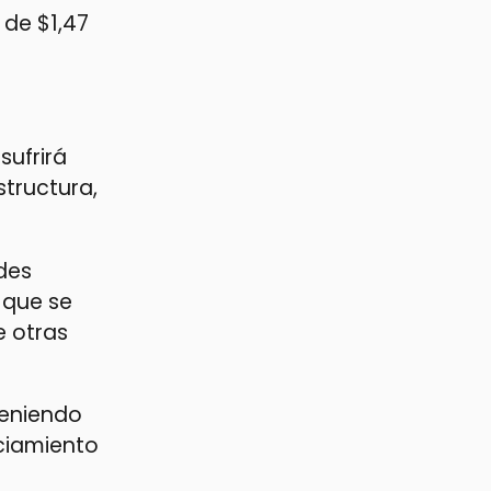
 de $1,47
sufrirá
structura,
des
 que se
e otras
teniendo
nciamiento