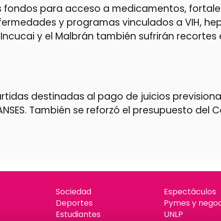
los fondos para acceso a medicamentos, fortal
fermedades y programas vinculados a VIH, hepa
ncucai y el Malbrán también sufrirán recortes 
tidas destinadas al pago de juicios previsiona
 ANSES. También se reforzó el presupuesto del 
Sociedad
Espectáculos
Deportes
Pymes y negoc
Estudiantes
UNLP