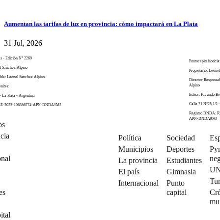
Aumentan las tarifas de luz en provincia: cómo impactará en La Plata
31 Jul, 2026
as - Edición N° 2269
Puntocapitalnoticia
el Sánchez Alpino
Propietario: Leone
ble: Leonel Sánchez Alpino
Director Responsa
Alpino
enitez
Editor: Facundo Be
- La Plata - Argentina
Calle 71 N°25 1/2 -
 RE-2025-106356774-APN-DNDA#MJ
Registro DNDA: R
APN-DNDA#MJ
os
cia
Política
Sociedad
Esp
Municipios
Deportes
Py
onal
neg
La provincia
Estudiantes
U
El país
Gimnasia
Tu
Internacional
Punto
es
capital
Cró
mu
ital