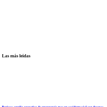
Las más leidas
Berisso: amplio operativo de emergencia tras un accidente vial con decenas