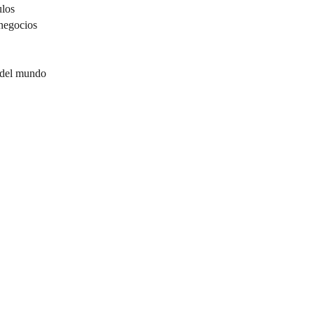
ulos
negocios
 del mundo