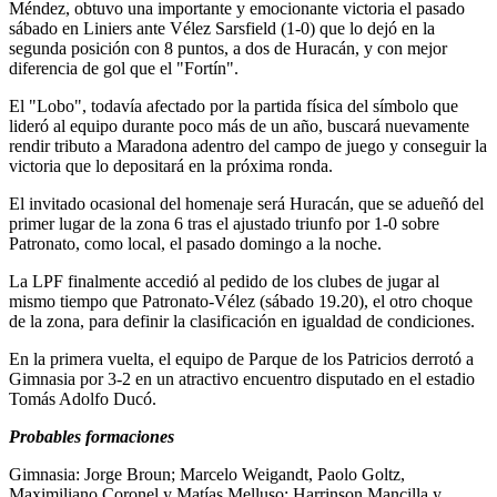
Méndez, obtuvo una importante y emocionante victoria el pasado
sábado en Liniers ante Vélez Sarsfield (1-0) que lo dejó en la
segunda posición con 8 puntos, a dos de Huracán, y con mejor
diferencia de gol que el "Fortín".
El "Lobo", todavía afectado por la partida física del símbolo que
lideró al equipo durante poco más de un año, buscará nuevamente
rendir tributo a Maradona adentro del campo de juego y conseguir la
victoria que lo depositará en la próxima ronda.
El invitado ocasional del homenaje será Huracán, que se adueñó del
primer lugar de la zona 6 tras el ajustado triunfo por 1-0 sobre
Patronato, como local, el pasado domingo a la noche.
La LPF finalmente accedió al pedido de los clubes de jugar al
mismo tiempo que Patronato-Vélez (sábado 19.20), el otro choque
de la zona, para definir la clasificación en igualdad de condiciones.
En la primera vuelta, el equipo de Parque de los Patricios derrotó a
Gimnasia por 3-2 en un atractivo encuentro disputado en el estadio
Tomás Adolfo Ducó.
Probables formaciones
Gimnasia: Jorge Broun; Marcelo Weigandt, Paolo Goltz,
Maximiliano Coronel y Matías Melluso; Harrinson Mancilla y