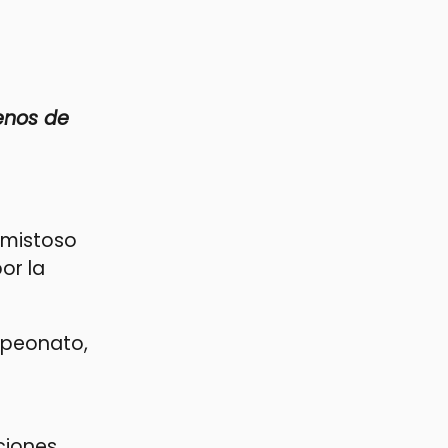
enos de
 amistoso
or la
mpeonato,
ciones,