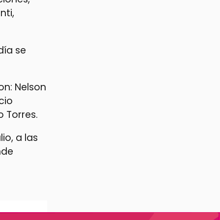
ti,
día se
on: Nelson
cio
 Torres.
io, a las
nde