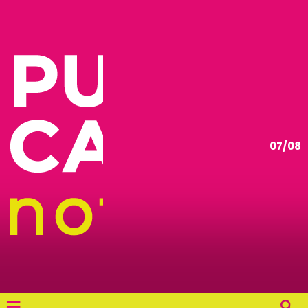
07/08
≡