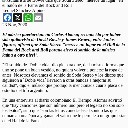
Leonel Sánchez Alpino
Facebook
X
WhatsApp
Email
23 Nov, 2020
El músico puertorriqueño Carlos Alomar, reconocido por haber
sido guitarrista de David Bowie y James Brown, entre tantas
figuras, afirmó que Soda Stereo "merece un lugar en el Hall de la
Fama del Rock and Roll porque elevó el sonido de la música
latina a otro nivel".
"El sonido de `Doble vida´ dio pie para que, de la misma forma que
uno se pone un buen vestido, no quiera volver a ponerse la ropa de
antes. Nosotros elevamos el sonido de Soda Stereo y los discos que
siguieron a `Doble vida´ llevaron a otras bandas a mejorar su
calidad", dijo el músico que produjo la mencionada cuarta placa de
estudio del trío argentino.
En una entrevista al diario colombiano El Tiempo, Alomar advirtió
que "hay canciones que son número uno pero el legado no son solo
los éxitos", sino que "son las letras conectadas al sonido las que
enmarcan una época y ganan el valor que le permite a un grupo estar
en el Hall de la Fama".