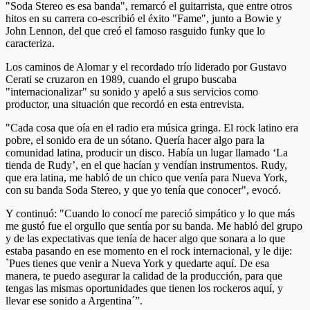
"Soda Stereo es esa banda", remarcó el guitarrista, que entre otros
hitos en su carrera co-escribió el éxito "Fame", junto a Bowie y
John Lennon, del que creó el famoso rasguido funky que lo
caracteriza.
Los caminos de Alomar y el recordado trío liderado por Gustavo
Cerati se cruzaron en 1989, cuando el grupo buscaba
"internacionalizar" su sonido y apeló a sus servicios como
productor, una situación que recordó en esta entrevista.
"Cada cosa que oía en el radio era música gringa. El rock latino era
pobre, el sonido era de un sótano. Quería hacer algo para la
comunidad latina, producir un disco. Había un lugar llamado ‘La
tienda de Rudy’, en el que hacían y vendían instrumentos. Rudy,
que era latina, me habló de un chico que venía para Nueva York,
con su banda Soda Stereo, y que yo tenía que conocer", evocó.
Y continuó: "Cuando lo conocí me pareció simpático y lo que más
me gustó fue el orgullo que sentía por su banda. Me habló del grupo
y de las expectativas que tenía de hacer algo que sonara a lo que
estaba pasando en ese momento en el rock internacional, y le dije:
`Pues tienes que venir a Nueva York y quedarte aquí. De esa
manera, te puedo asegurar la calidad de la producción, para que
tengas las mismas oportunidades que tienen los rockeros aquí, y
llevar ese sonido a Argentina´”.