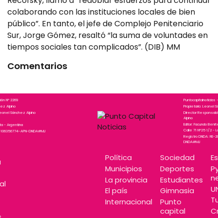
Recofsky, llamó a “redoblar esfuerzos para continuar
colaborando con las instituciones locales de bien
público”. En tanto, el jefe de Complejo Penitenciario
Sur, Jorge Gómez, resaltó “la suma de voluntades en
tiempos sociales tan complicados”. (DIB) MM
Comentarios
ción N° 2269
Puntocapitalnoticias -
hez Alpino
Propietario: Leonel 
eonel Sánchez Alpino
Director Responsab
Alpino
Editor: Facundo Beni
ata - Argentina
Calle 71 N°25 1/2 - L
25-106356774-APN-DNDA#MJ
Registro DNDA: RE-
DNDA#MJ
Política
Sociedad
E
a
Municipios
Deportes
P
n
La provincia
Estudiantes
al
U
El país
Gimnasia
T
Internacional
Punto
capital
C
s