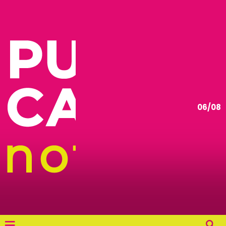
06/08
≡