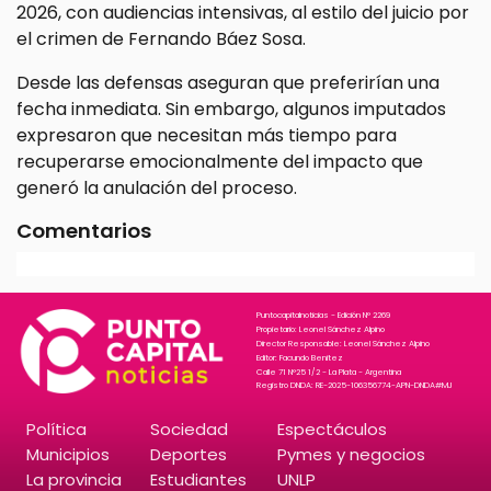
2026, con audiencias intensivas, al estilo del juicio por
el crimen de Fernando Báez Sosa.
Desde las defensas aseguran que preferirían una
fecha inmediata. Sin embargo, algunos imputados
expresaron que necesitan más tiempo para
recuperarse emocionalmente del impacto que
generó la anulación del proceso.
Comentarios
Puntocapitalnoticias - Edición N° 2269
Propietario: Leonel Sánchez Alpino
Director Responsable: Leonel Sánchez Alpino
Editor: Facundo Benitez
Calle 71 N°25 1/2 - La Plata - Argentina
Registro DNDA: RE-2025-106356774-APN-DNDA#MJ
Política
Sociedad
Espectáculos
Municipios
Deportes
Pymes y negocios
La provincia
Estudiantes
UNLP