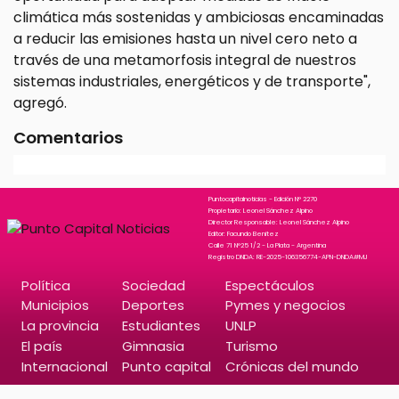
climática más sostenidas y ambiciosas encaminadas
a reducir las emisiones hasta un nivel cero neto a
través de una metamorfosis integral de nuestros
sistemas industriales, energéticos y de transporte",
agregó.
Comentarios
Puntocapitalnoticias - Edición N° 2270
Propietario: Leonel Sánchez Alpino
Director Responsable: Leonel Sánchez Alpino
Editor: Facundo Benitez
Calle 71 N°25 1/2 - La Plata - Argentina
Registro DNDA: RE-2025-106356774-APN-DNDA#MJ
Política
Sociedad
Espectáculos
Municipios
Deportes
Pymes y negocios
La provincia
Estudiantes
UNLP
El país
Gimnasia
Turismo
Internacional
Punto capital
Crónicas del mundo