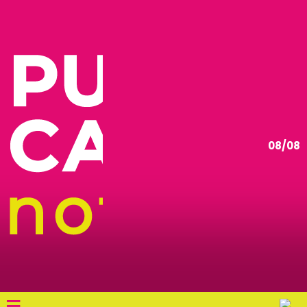
08/08
≡