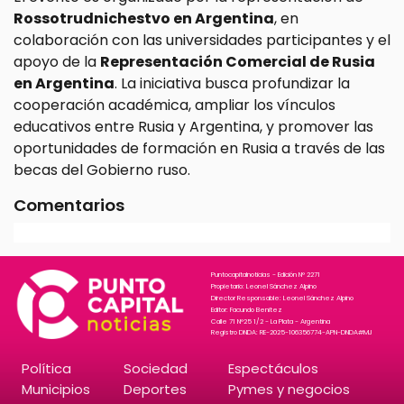
Rossotrudnichestvo en Argentina
, en
colaboración con las universidades participantes y el
apoyo de la
Representación Comercial de Rusia
en Argentina
. La iniciativa busca profundizar la
cooperación académica, ampliar los vínculos
educativos entre Rusia y Argentina, y promover las
oportunidades de formación en Rusia a través de las
becas del Gobierno ruso.
Comentarios
Puntocapitalnoticias - Edición N° 2271
Propietario: Leonel Sánchez Alpino
Director Responsable: Leonel Sánchez Alpino
Editor: Facundo Benitez
Calle 71 N°25 1/2 - La Plata - Argentina
Registro DNDA: RE-2025-106356774-APN-DNDA#MJ
Política
Sociedad
Espectáculos
Municipios
Deportes
Pymes y negocios