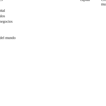
mu
ital
ulos
negocios
 del mundo