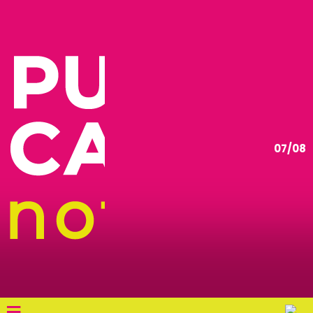
07/08
≡