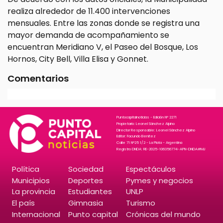
realiza alrededor de 11.400 intervenciones
mensuales. Entre las zonas donde se registra una
mayor demanda de acompañamiento se
encuentran Meridiano V, el Paseo del Bosque, Los
Hornos, City Bell, Villa Elisa y Gonnet.
Comentarios
Puntocapitalnoticias - Edición N° 2271
Propietario: Leonel Sánchez Alpino
Director Responsable: Leonel Sánchez Alpino
Editor: Facundo Benitez
Calle 71 N°25 1/2 - La Plata - Argentina
Registro DNDA: RE-2025-106356774-APN-DNDA#MJ
Política
Sociedad
Espectáculos
Municipios
Deportes
Pymes y negocios
La provincia
Estudiantes
UNLP
El país
Gimnasia
Turismo
Internacional
Punto capital
Crónicas del mundo