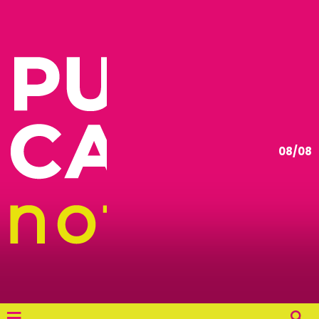
08/08
≡