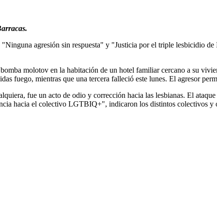
Barracas.
na agresión sin respuesta" y "Justicia por el triple lesbicidio de Ba
 bomba molotov en la habitación de un hotel familiar cercano a su vivi
idas fuego, mientras que una tercera falleció este lunes. El agresor per
quiera, fue un acto de odio y corrección hacia las lesbianas. El ataque
cia hacia el colectivo LGTBIQ+", indicaron los distintos colectivos y o