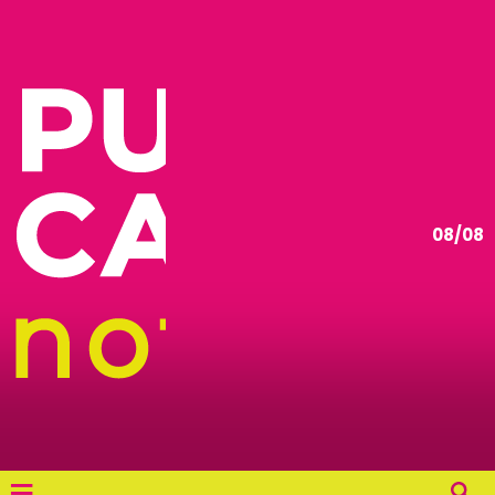
08/08
≡