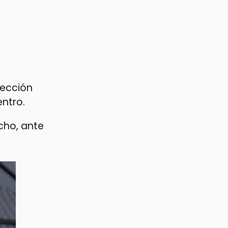
yección
entro.
cho, ante