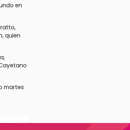
gundo en
ratto,
n, quien
a,
, Cayetano
mo martes