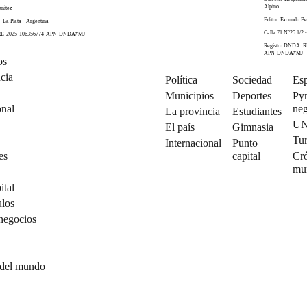
Alpino
enitez
Editor: Facundo Be
- La Plata - Argentina
Calle 71 N°25 1/2 -
 RE-2025-106356774-APN-DNDA#MJ
Registro DNDA: R
APN-DNDA#MJ
os
cia
Política
Sociedad
Esp
Municipios
Deportes
Py
onal
neg
La provincia
Estudiantes
U
El país
Gimnasia
Tu
Internacional
Punto
es
capital
Cró
mu
ital
ulos
negocios
 del mundo