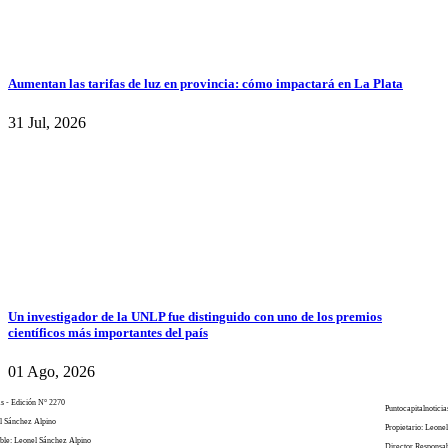
Aumentan las tarifas de luz en provincia: cómo impactará en La Plata
31 Jul, 2026
Un investigador de la UNLP fue distinguido con uno de los premios
científicos más importantes del país
01 Ago, 2026
as - Edición N° 2270
Puntocapitalnoticia
el Sánchez Alpino
Propietario: Leone
ble: Leonel Sánchez Alpino
Director Responsa