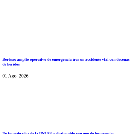
Berisso: amplio operativo de emergencia tras un accidente vial con decenas
de heridos
01 Ago, 2026
Un investigador de la UNLP fue distinguido con uno de los premios