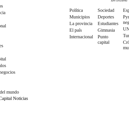
APN-DNDA#MJ
os
Política
Sociedad
Esp
cia
Municipios
Deportes
Py
neg
La provincia
Estudiantes
onal
U
El país
Gimnasia
Tu
Internacional
Punto
capital
Cró
es
mu
ital
ulos
negocios
 del mundo