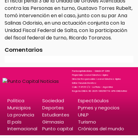
El fiscal penal 3 de la Unidad de Graves Atentados
contra las Personas en turno, Gustavo Torres Rubelt,
tomó intervención en el caso, junto con su par Ana
Salinas Odorisio, en una actuación conjunta con la
Unidad Fiscal Federal de Salta, con la participación
del fiscal federal de turno, Ricardo Toranzos.
Comentarios
Puntocapitalnoticias - Edición N° 2269
Propietario: Leonel Sánchez Alpino
Director Responsable: Leonel Sánchez Alpino
Editor: Facundo Benitez
Calle 71 N°25 1/2 - La Plata - Argentina
Registro DNDA: RE-2025-106356774-APN-DNDA#MJ
Política
Sociedad
Espectáculos
Municipios
Deportes
Pymes y negocios
La provincia
Estudiantes
UNLP
El país
Gimnasia
Turismo
Internacional
Punto capital
Crónicas del mundo