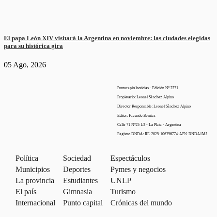
El papa León XIV visitará la Argentina en noviembre: las ciudades elegidas
para su histórica gira
05 Ago, 2026
Puntocapitalnoticias - Edición N° 2271
Propietario: Leonel Sánchez Alpino
Director Responsable: Leonel Sánchez Alpino
Editor: Facundo Benitez
Calle 71 N°25 1/2 - La Plata - Argentina
Registro DNDA: RE-2025-106356774-APN-DNDA#MJ
Política
Sociedad
Espectáculos
Municipios
Deportes
Pymes y negocios
La provincia
Estudiantes
UNLP
El país
Gimnasia
Turismo
Internacional
Punto capital
Crónicas del mundo