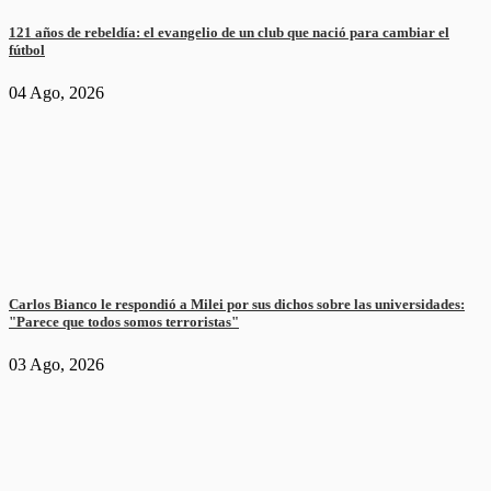
121 años de rebeldía: el evangelio de un club que nació para cambiar el
fútbol
04 Ago, 2026
Carlos Bianco le respondió a Milei por sus dichos sobre las universidades:
"Parece que todos somos terroristas"
03 Ago, 2026