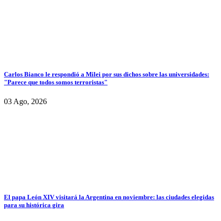
Carlos Bianco le respondió a Milei por sus dichos sobre las universidades:
"Parece que todos somos terroristas"
03 Ago, 2026
El papa León XIV visitará la Argentina en noviembre: las ciudades elegidas
para su histórica gira