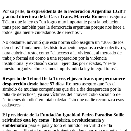
Por su parte,
la expresidenta de la Federación Argentina LGBT
y actual directora de la Casa Trans, Marcela Romero
aseguró a
Télam que la ley es "un logro muy importante para la población
trans pero también para la democracia argentina porque nos hace a
todos igualmente ciudadanos de derechos".
No obstante, advirtió que esta norma sólo asegura un "30% de los
derechos" fundamentales históricamente negados a este colectivo y,
para cubrir el resto, como "el acceso a la vivienda, al mercado de
trabajo formal así como a una reparación por la violencia
institucional y exclusión social" ejercidas por décadas, "desde
nuestra organización estamos impulsando la ley integral trans".
Respecto de Tehuel De la Torre, el joven trans que permanece
desparecido desde hace 57 días
, Romero aseguró que "es el
símbolo de muchas compañeras que día a día desaparecen por la
falta de derechos", ya sea víctimas del "travesticidio social" o de
"crímenes de odio" en total soledad "sin que nadie reconozca esos
cadáveres".
El presidente de la Fundación Igualdad Pedro Paradiso Sotile
reivindicó esta ley como "histórica, revolucionaria y
emblemática
para el país y todo el mundo" en virtud de "la
autonomía, libertad y reconocimiento de derechos que garantiza", al