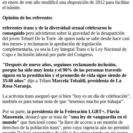
en enero de este año modificó una disposición de 2012 para facilitar
el trámite.
Opinión de los referentes
referentes trans y de la diversidad sexual celebraron lo
conseguido
pero advirtieron sobre la gravedad de la desaparición
del joven Tehuel De la Torre -de quien nada se sabe desde hace casi
dos meses- y reclamaron la aprobación de legislación
complementaria, ya sea la Ley Integral Trans o la Ley Nacional de
Cupo e Inclusión laboral por parte del Congreso.
"Después de nueve años, seguimos reclamando inclusión,
porque ha sido muy lenta y el 90% de las personas travestis
siguen en la prostitución y el promedio de vida sigue siendo de
35/40 años"
dijo a Télam
Marcela Tobaldi, presidenta de La
Rosa Naranja.
La activista trans aseguró que si bien "hoy es un día de celebración",
también es para tomar nota de que "tenemos mucho por trabajar".
Por su parte, l
a presidenta de la Federación LGBT+, Flavia
Massenzio
, destacó que se trata de
"una ley de vanguardia en el
mundo"
que funcionó como "la llave de acceso a un montón de
derechos de la población trans", pero cuya vigencia aún no permitió
revertir "la baja expectativa de vida y ése sigue siendo un eje rector