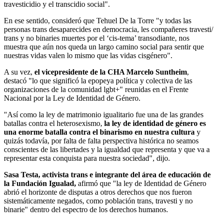
travesticidio y el transcidio social".
En ese sentido, consideró que Tehuel De la Torre "y todas las
personas trans desaparecides en democracia, les compañeres travesti/
trans y no binaries muertes por el ‘cis-tema’ transodiante, nos
muestra que aún nos queda un largo camino social para sentir que
nuestras vidas valen lo mismo que las vidas cisgénero".
A su vez,
el vicepresidente de la CHA Marcelo Suntheim
,
destacó "lo que significó la epopeya política y colectiva de las
organizaciones de la comunidad lgbt+" reunidas en el Frente
Nacional por la Ley de Identidad de Género.
"Así como la ley de matrimonio igualitario fue una de las grandes
batallas contra el heterosexismo,
la ley de identidad de género es
una enorme batalla contra el binarismo en nuestra cultura
y
quizás todavía, por falta de falta perspectiva histórica no seamos
conscientes de las libertades y la igualdad que representa y que va a
representar esta conquista para nuestra sociedad", dijo.
Sasa Testa, activista trans e integrante del área de educación de
la Fundación Igualad,
afirmó que "la ley de Identidad de Género
abrió el horizonte de disputas a otros derechos que nos fueron
sistemáticamente negados, como población trans, travesti y no
binarie" dentro del espectro de los derechos humanos.