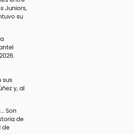
s Juniors,
ntuvo su
na
antel
 2026.
n sus
ñez y, al
o… Son
toria de
d de