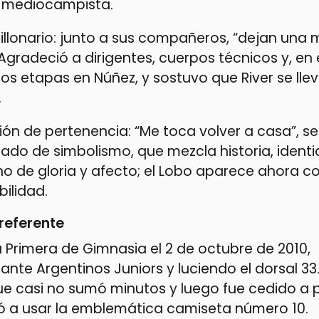
el mediocampista.
illonario: junto a sus compañeros, “dejan una
. Agradeció a dirigentes, cuerpos técnicos y, en 
dos etapas en Núñez, y sostuvo que River se lle
.
ión de pertenencia: “Me toca volver a casa”, se
gado de simbolismo, que mezcla historia, ident
no de gloria y afecto; el Lobo aparece ahora c
ilidad.
referente
 Primera de Gimnasia el 2 de octubre de 2010,
te Argentinos Juniors y luciendo el dorsal 33. 
que casi no sumó minutos y luego fue cedido a
gó a usar la emblemática camiseta número 10.