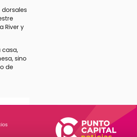
s dorsales
estre
a River y
 casa,
mesa, sino
co de
ios