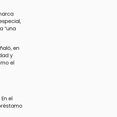
 marca
especial,
va “una
ñaló, en
idad y
omo el
En el
 préstamo