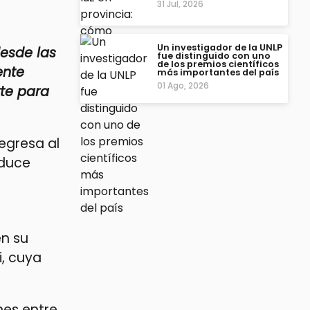
31 Jul, 2026
Un investigador de la UNLP
desde las
fue distinguido con uno
de los premios científicos
ente
más importantes del país
01 Ago, 2026
rte para
regresa al
nduce
en su
i, cuya
nes entre