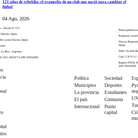
121 años de rebeldía: el evangelio de un club que nació para cambiar el
fútbol
04 Ago, 2026
as - Edición N° 2271
Puntocapitalnoticia
el Sánchez Alpino
Propietario: Leone
ble: Leonel Sánchez Alpino
Director Responsa
Alpino
enitez
Editor: Facundo Be
- La Plata - Argentina
Calle 71 N°25 1/2 -
 RE-2025-106356774-APN-DNDA#MJ
Registro DNDA: R
APN-DNDA#MJ
os
cia
Política
Sociedad
Esp
Municipios
Deportes
Py
onal
neg
La provincia
Estudiantes
U
El país
Gimnasia
Tu
Internacional
Punto
es
capital
Cró
mu
ital
ulos