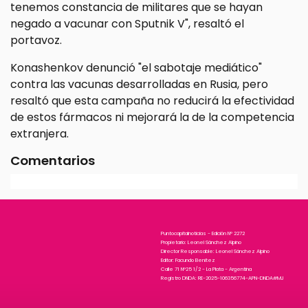
tenemos constancia de militares que se hayan
negado a vacunar con Sputnik V", resaltó el
portavoz.
Konashenkov denunció "el sabotaje mediático"
contra las vacunas desarrolladas en Rusia, pero
resaltó que esta campaña no reducirá la efectividad
de estos fármacos ni mejorará la de la competencia
extranjera.
Comentarios
Puntocapitalnoticias - Edición N° 2272
Propietario: Leonel Sánchez Alpino
Director Responsable: Leonel Sánchez Alpino
Editor: Facundo Benitez
Calle 71 N°25 1/2 - La Plata - Argentina
Registro DNDA: RE-2025-106356774-APN-DNDA#MJ