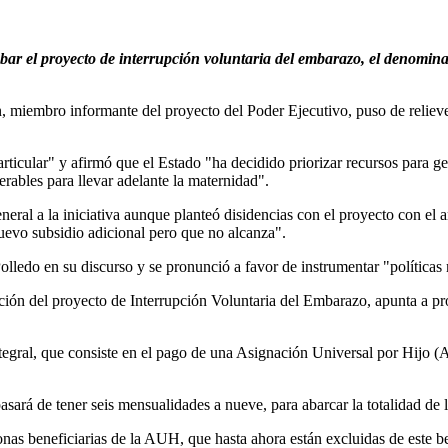
r el proyecto de interrupción voluntaria del embarazo, el denominad
n, miembro informante del proyecto del Poder Ejecutivo, puso de relieve 
particular" y afirmó que el Estado "ha decidido priorizar recursos para
erables para llevar adelante la maternidad".
eral a la iniciativa aunque planteó disidencias con el proyecto con el 
nuevo subsidio adicional pero que no alcanza".
lledo en su discurso y se pronunció a favor de instrumentar "políticas 
ción del proyecto de Interrupción Voluntaria del Embarazo, apunta a pr
tegral, que consiste en el pago de una Asignación Universal por Hijo 
á de tener seis mensualidades a nueve, para abarcar la totalidad de l
as beneficiarias de la AUH, que hasta ahora están excluidas de este be