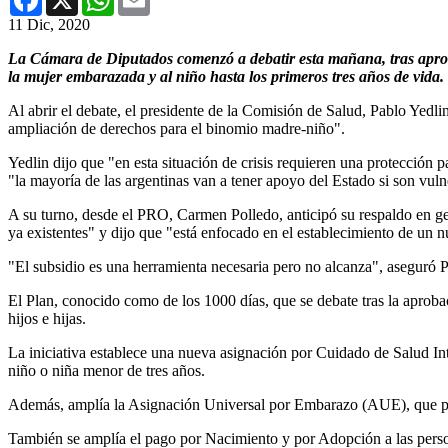
11 Dic, 2020
La Cámara de Diputados comenzó a debatir esta mañana, tras aproba
la mujer embarazada y al niño hasta los primeros tres años de vida.
Al abrir el debate, el presidente de la Comisión de Salud, Pablo Yedli
ampliación de derechos para el binomio madre-niño".
Yedlin dijo que "en esta situación de crisis requieren una protección 
"la mayoría de las argentinas van a tener apoyo del Estado si son vuln
A su turno, desde el PRO, Carmen Polledo, anticipó su respaldo en gen
ya existentes" y dijo que "está enfocado en el establecimiento de un 
"El subsidio es una herramienta necesaria pero no alcanza", aseguró Po
El Plan, conocido como de los 1000 días, que se debate tras la aproba
hijos e hijas.
La iniciativa establece una nueva asignación por Cuidado de Salud In
niño o niña menor de tres años.
Además, amplía la Asignación Universal por Embarazo (AUE), que pasar
También se amplía el pago por Nacimiento y por Adopción a las person