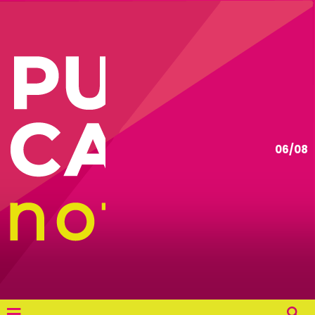
06/08
≡