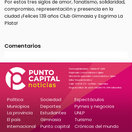
Por estos tres siglos de amor, fanatismo, solidaridad,
compromiso, representación y presencia en la
ciudad ¡Felices 139 años Club Gimnasia y Esgrima La
Plata!
Comentarios
Puntocapitalnoticias - Edición N° 2269
Propietario: Leonel Sánchez Alpino
Director Responsable: Leonel Sánchez Alpino
Editor: Facundo Benitez
Calle 71 N°25 1/2 - La Plata - Argentina
Registro DNDA: RE-2025-106356774-APN-DNDA#MJ
Política
Sociedad
Espectáculos
Municipios
Deportes
Pymes y negocios
La provincia
Estudiantes
UNLP
El país
Gimnasia
Turismo
Internacional
Punto capital
Crónicas del mundo