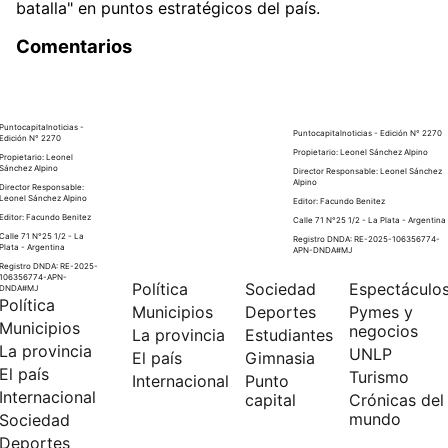
batalla" en puntos estratégicos del país.
Comentarios
Puntocapitalnoticias -
Puntocapitalnoticias - Edición N° 2270
Edición N° 2270
Propietario: Leonel Sánchez Alpino
Propietario: Leonel
Sánchez Alpino
Director Responsable: Leonel Sánchez
Alpino
Director Responsable:
Leonel Sánchez Alpino
Editor: Facundo Benitez
Editor: Facundo Benitez
Calle 71 N°25 1/2 - La Plata - Argentina
Calle 71 N°25 1/2 - La
Registro DNDA: RE-2025-106356774-
Plata - Argentina
APN-DNDA#MJ
Registro DNDA: RE-2025-
106356774-APN-
Política
Sociedad
Espectáculo
DNDA#MJ
Política
Municipios
Deportes
Pymes y
Municipios
negocios
La provincia
Estudiantes
La provincia
UNLP
El país
Gimnasia
El país
Turismo
Internacional
Punto
Internacional
capital
Crónicas del
mundo
Sociedad
Deportes