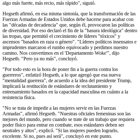
algo más fuerte, más recio, más rápido", siguió.
Hegseth afirmó, en esa misma sintonía, que la transformación de las
Fuerzas Armadas de Estados Unidos debe hacerse para acabar con
las "décadas de decadencia" que, según él, provocaron las políticas
de diversidad. Por eso declaró el fin de la "basura ideológica" dentro
las tropas, que permitió el crecimiento de líderes "tóxicos" y
ascensos "basados en raza o género". "Líderes políticos insensatos e
imprudentes marcaron el rumbo equivocado y perdimos nuestro
camino. Nos convertimos en el 'Departamento Woke'", dijo
Hegseth. "Pero ya no más", concluyó.
"Por todo esto es la hora de poner fin a la guerra contra los
guerreros", enfatizó Hegseth, a lo que agregó que esa nueva
"mentalidad guerrera", de acuerdo a la idea del presidente Trump,
implicará la restitución de estándares de reclutamiento y
entrenamiento basados en la capacidad masculina en cuánto a la
resistencia física.
"No se trata de impedir a las mujeres servir en las Fuerzas
Armadas", afirmó Hegseth. "Nuestras oficiales femeninas son las
mejores del mundo, pero cuando se trate de un trabajo que requiera
poder físico para entrar en combate, esos estándares deben ser
neutrales y altos", explicó. "Si las mujeres pueden lograrlo,
excelente. Si no, pues así será", concluyó en este punto.