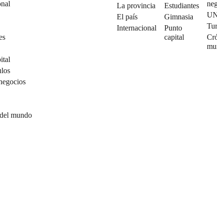
onal
neg
La provincia
Estudiantes
U
El país
Gimnasia
Tu
Internacional
Punto
es
capital
Cró
mu
ital
ulos
negocios
 del mundo