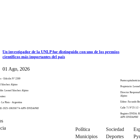
Un investigador de la UNLP fue distinguido con uno de los premios
científicos más importantes del país
01 Ago, 2026
as - Edición N° 2269
Puntocapitalnoticia
el Sánchez Alpino
Propietario: Leone
ble: Leonel Sánchez Alpino
Director Responsa
Alpino
enitez
Editor: Facundo Be
- La Plata - Argentina
Calle 71 N°25 1/2 -
 RE-2025-106356774-APN-DNDA#MJ
Registro DNDA: R
APN-DNDA#MJ
os
cia
Política
Sociedad
Esp
Municipios
Deportes
Py