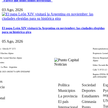
"Parece que todos somos terroristas"
03 Ago, 2026
El papa León XIV visitará la Argentina en noviembre: las ciudades elegidas
para su histórica gira
05 Ago, 2026
as - Edición N° 2272
Puntocapitalnoticia
el Sánchez Alpino
Propietario: Leone
ble: Leonel Sánchez Alpino
Director Responsa
Alpino
enitez
Editor: Facundo Be
- La Plata - Argentina
Calle 71 N°25 1/2 -
 RE-2025-106356774-APN-DNDA#MJ
Registro DNDA: R
APN-DNDA#MJ
os
Política
Sociedad
Esp
cia
Municipios
Deportes
Py
neg
La provincia
Estudiantes
onal
U
El país
Gimnasia
Tu
Internacional
Punto