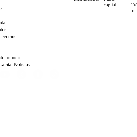
capital
Cró
es
mu
ital
ulos
negocios
 del mundo