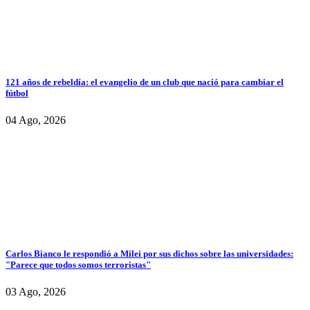
121 años de rebeldía: el evangelio de un club que nació para cambiar el
fútbol
04 Ago, 2026
Carlos Bianco le respondió a Milei por sus dichos sobre las universidades:
"Parece que todos somos terroristas"
03 Ago, 2026