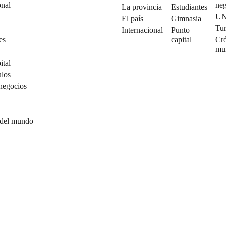
onal
neg
La provincia
Estudiantes
U
El país
Gimnasia
Tu
Internacional
Punto
es
capital
Cró
mu
ital
ulos
negocios
 del mundo