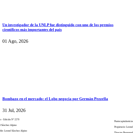
Un investigador de la UNLP fue distinguido con uno de los premios
científicos más importantes del país
01 Ago, 2026
Bombazo en el mercado: el Lobo negocia por Germán Pezzella
31 Jul, 2026
as - Edición N° 2270
Puntocapitalnoticia
el Sánchez Alpino
Propietario: Leone
ble: Leonel Sánchez Alpino
Director Responsa