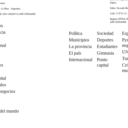
Alpino
enitez
Editor: Facundo Be
- La Plata - Argentina
Calle 71 N°25 1/2 -
 RE-2025-106356774-APN-DNDA#MJ
Registro DNDA: R
APN-DNDA#MJ
os
cia
Política
Sociedad
Esp
Municipios
Deportes
Py
onal
neg
La provincia
Estudiantes
U
El país
Gimnasia
Tu
Internacional
Punto
es
capital
Cró
mu
ital
ulos
negocios
 del mundo