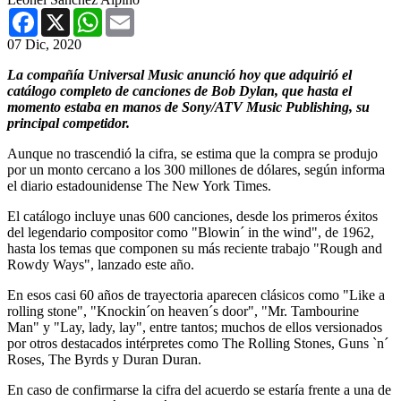
Facebook
X
WhatsApp
Email
07 Dic, 2020
La compañía Universal Music anunció hoy que adquirió el
catálogo completo de canciones de Bob Dylan, que hasta el
momento estaba en manos de Sony/ATV Music Publishing, su
principal competidor.
Aunque no trascendió la cifra, se estima que la compra se produjo
por un monto cercano a los 300 millones de dólares, según informa
el diario estadounidense The New York Times.
El catálogo incluye unas 600 canciones, desde los primeros éxitos
del legendario compositor como "Blowin´ in the wind", de 1962,
hasta los temas que componen su más reciente trabajo "Rough and
Rowdy Ways", lanzado este año.
En esos casi 60 años de trayectoria aparecen clásicos como "Like a
rolling stone", "Knockin´on heaven´s door", "Mr. Tambourine
Man" y "Lay, lady, lay", entre tantos; muchos de ellos versionados
por otros destacados intérpretes como The Rolling Stones, Guns `n´
Roses, The Byrds y Duran Duran.
En caso de confirmarse la cifra del acuerdo se estaría frente a una de