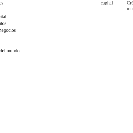
es
capital
Cró
mu
ital
ulos
negocios
 del mundo