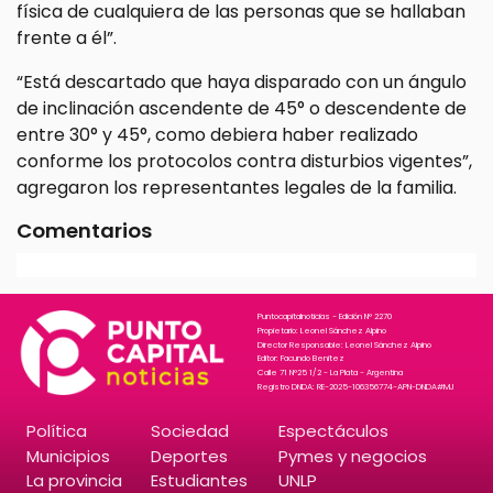
física de cualquiera de las personas que se hallaban
frente a él”.
“Está descartado que haya disparado con un ángulo
de inclinación ascendente de 45° o descendente de
entre 30° y 45°, como debiera haber realizado
conforme los protocolos contra disturbios vigentes”,
agregaron los representantes legales de la familia.
Comentarios
Puntocapitalnoticias - Edición N° 2270
Propietario: Leonel Sánchez Alpino
Director Responsable: Leonel Sánchez Alpino
Editor: Facundo Benitez
Calle 71 N°25 1/2 - La Plata - Argentina
Registro DNDA: RE-2025-106356774-APN-DNDA#MJ
Política
Sociedad
Espectáculos
Municipios
Deportes
Pymes y negocios
La provincia
Estudiantes
UNLP