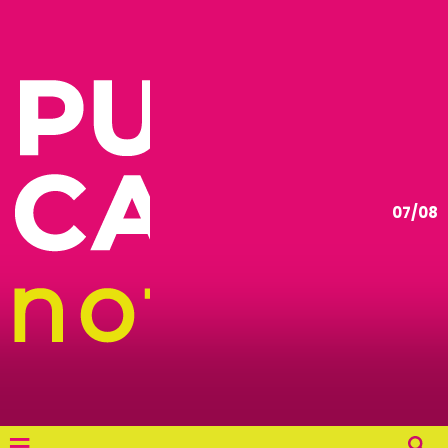
07/08
≡