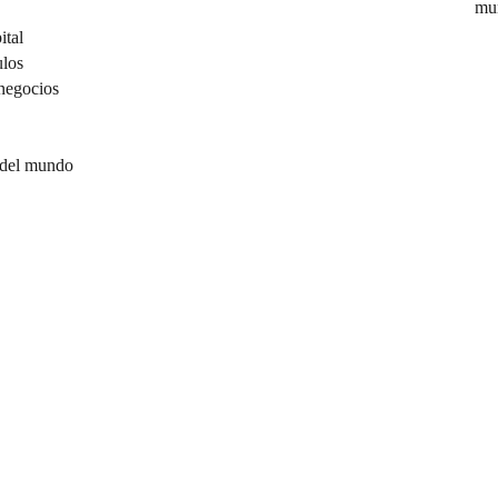
mu
ital
ulos
negocios
 del mundo