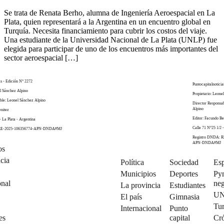
Se trata de Renata Berho, alumna de Ingeniería Aeroespacial en La
Plata, quien representará a la Argentina en un encuentro global en
Turquía. Necesita financiamiento para cubrir los costos del viaje.
Una estudiante de la Universidad Nacional de La Plata (UNLP) fue
elegida para participar de uno de los encuentros más importantes del
sector aeroespacial […]
as - Edición N° 2272
Puntocapitalnoticia
el Sánchez Alpino
Propietario: Leone
ble: Leonel Sánchez Alpino
Director Responsa
Alpino
enitez
Editor: Facundo Be
- La Plata - Argentina
Calle 71 N°25 1/2 -
 RE-2025-106356774-APN-DNDA#MJ
Registro DNDA: R
APN-DNDA#MJ
os
cia
Política
Sociedad
Esp
Municipios
Deportes
Py
onal
neg
La provincia
Estudiantes
U
El país
Gimnasia
Tu
Internacional
Punto
es
capital
Cró