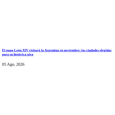
El papa León XIV visitará la Argentina en noviembre: las ciudades elegidas
para su histórica gira
05 Ago, 2026