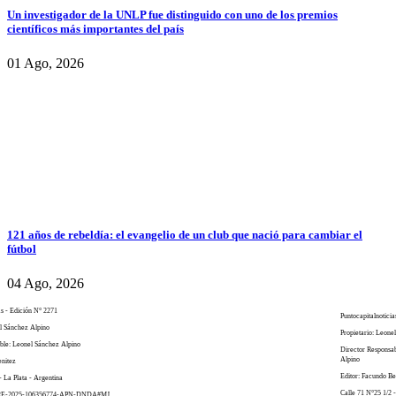
Un investigador de la UNLP fue distinguido con uno de los premios
científicos más importantes del país
01 Ago, 2026
121 años de rebeldía: el evangelio de un club que nació para cambiar el
fútbol
04 Ago, 2026
as - Edición N° 2271
Puntocapitalnoticia
el Sánchez Alpino
Propietario: Leone
ble: Leonel Sánchez Alpino
Director Responsa
Alpino
enitez
Editor: Facundo Be
- La Plata - Argentina
Calle 71 N°25 1/2 -
 RE-2025-106356774-APN-DNDA#MJ