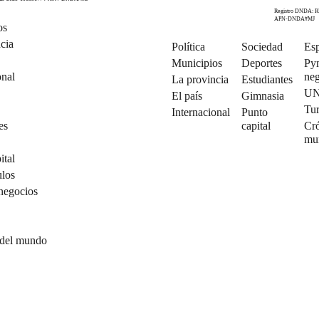
Registro DNDA: R
APN-DNDA#MJ
os
cia
Política
Sociedad
Esp
Municipios
Deportes
Py
onal
neg
La provincia
Estudiantes
U
El país
Gimnasia
Tu
Internacional
Punto
es
capital
Cró
mu
ital
ulos
negocios
 del mundo