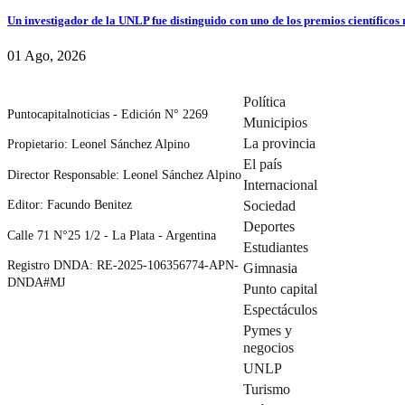
Un investigador de la UNLP fue distinguido con uno de los premios científicos
01 Ago, 2026
Política
Puntocapitalnoticias - Edición N° 2269
Municipios
La provincia
Propietario: Leonel Sánchez Alpino
El país
Director Responsable: Leonel Sánchez Alpino
Internacional
Editor: Facundo Benitez
Sociedad
Deportes
Calle 71 N°25 1/2 - La Plata - Argentina
Estudiantes
Registro DNDA: RE-2025-106356774-APN-
Gimnasia
DNDA#MJ
Punto capital
Espectáculos
Pymes y
negocios
UNLP
Turismo