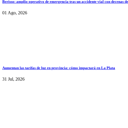
Berisso: amplio operativo de emergencia tras un accidente vial con decenas d
01 Ago, 2026
Aumentan las tarifas de luz en provincia: cómo impactará en La Plata
31 Jul, 2026