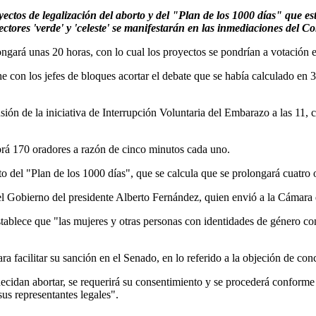
ctos de legalización del aborto y del "Plan de los 1000 días" que es
ectores 'verde' y 'celeste' se manifestarán en las inmediaciones del C
longará unas 20 horas, con lo cual los proyectos se pondrían a votación 
con los jefes de bloques acortar el debate que se había calculado en 3
ón de la iniciativa de Interrupción Voluntaria del Embarazo a las 11, c
abrá 170 oradores a razón de cinco minutos cada uno.
ento del "Plan de los 1000 días", que se calcula que se prolongará cuatro
el Gobierno del presidente Alberto Fernández, quien envió a la Cámara
ablece que "las mujeres y otras personas con identidades de género con
facilitar su sanción en el Senado, en lo referido a la objeción de conci
cidan abortar, se requerirá su consentimiento y se procederá conforme 
us representantes legales".