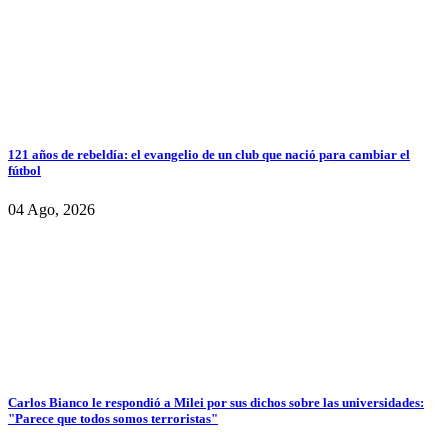
121 años de rebeldía: el evangelio de un club que nació para cambiar el
fútbol
04 Ago, 2026
Carlos Bianco le respondió a Milei por sus dichos sobre las universidades:
"Parece que todos somos terroristas"