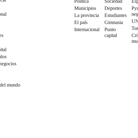
Política
Sociedad
Esp
Municipios
Deportes
Py
onal
neg
La provincia
Estudiantes
U
El país
Gimnasia
Tu
Internacional
Punto
es
capital
Cró
mu
ital
ulos
negocios
 del mundo