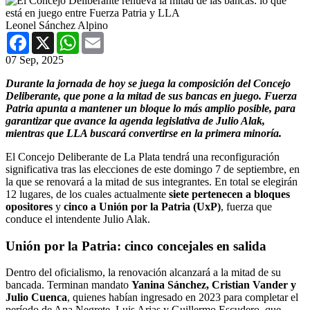
Leonel Sánchez Alpino
Facebook
X
WhatsApp
Email
07 Sep, 2025
Durante la jornada de hoy se juega la composición del Concejo
Deliberante, que pone a la mitad de sus bancas en juego. Fuerza
Patria apunta a mantener un bloque lo más amplio posible, para
garantizar que avance la agenda legislativa de Julio Alak,
mientras que LLA buscará convertirse en la primera minoría.
El Concejo Deliberante de La Plata tendrá una reconfiguración
significativa tras las elecciones de este domingo 7 de septiembre, en
la que se renovará a la mitad de sus integrantes. En total se elegirán
12 lugares, de los cuales actualmente
siete pertenecen a bloques
opositores
y
cinco a Unión por la Patria (UxP)
, fuerza que
conduce el intendente Julio Alak.
Unión por la Patria: cinco concejales en salida
Dentro del oficialismo, la renovación alcanzará a la mitad de su
bancada. Terminan mandato
Yanina Sánchez, Cristian Vander y
Julio Cuenca
, quienes habían ingresado en 2023 para completar el
período de Ana Negrete, Luis Arias y Guillermo Escudero, que