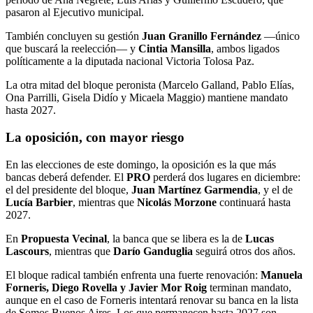
pasaron al Ejecutivo municipal.
También concluyen su gestión
Juan Granillo Fernández
—único
que buscará la reelección— y
Cintia Mansilla
, ambos ligados
políticamente a la diputada nacional Victoria Tolosa Paz.
La otra mitad del bloque peronista (Marcelo Galland, Pablo Elías,
Ona Parrilli, Gisela Didío y Micaela Maggio) mantiene mandato
hasta 2027.
La oposición, con mayor riesgo
En las elecciones de este domingo, la oposición es la que más
bancas deberá defender. El
PRO
perderá dos lugares en diciembre:
el del presidente del bloque,
Juan Martínez Garmendia
, y el de
Lucía Barbier
, mientras que
Nicolás Morzone
continuará hasta
2027.
En
Propuesta Vecinal
, la banca que se libera es la de
Lucas
Lascours
, mientras que
Darío Ganduglia
seguirá otros dos años.
El bloque radical también enfrenta una fuerte renovación:
Manuela
Forneris, Diego Rovella y Javier Mor Roig
terminan mandato,
aunque en el caso de Forneris intentará renovar su banca en la lista
de Somos Buenos Aires. Los que permanecen hasta 2027 son