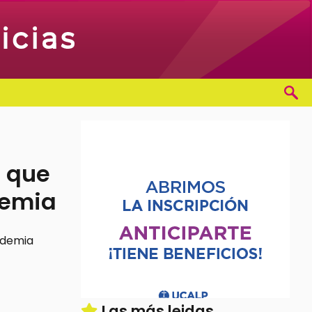
s que
demia
Las más leidas