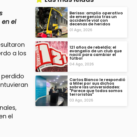
s
Berisso: amplio operativo
de emergencia tras un
 en el
accidente vial con
decenas de heridos
01 Ago, 2026
sultaron
121 años de rebeldía: el
evangelio de un club que
rdo a los
nació para cambiar el
fútbol
04 Ago, 2026
a perdido
Carlos Bianco le respondió
a Milei por sus dichos
ntuvieran
sobre las universidades:
"Parece que todos somos
terroristas"
03 Ago, 2026
nales,
en el