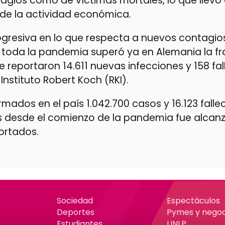
agios como de víctimas mortales, lo que llevó 
 de la actividad económica.
resiva en lo que respecta a nuevos contagios,
 toda la pandemia superó ya en Alemania la fr
se reportaron 14.611 nuevas infecciones y 158 fal
Instituto Robert Koch (RKI).
mados en el país 1.042.700 casos y 16.123 fallec
 desde el comienzo de la pandemia fue alcanz
ortados.
Sociedad
Espectáculos
Deportes
Pymes y negoc
Estudiantes
UNLP