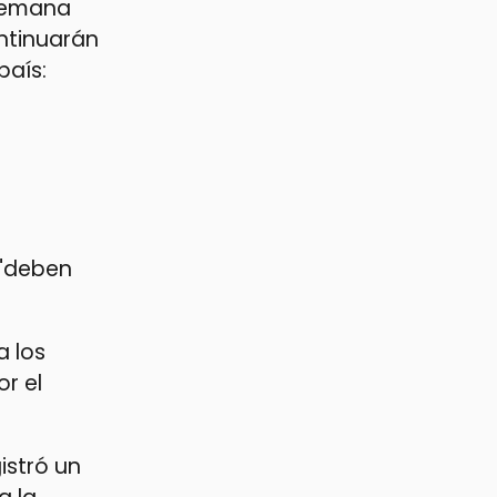
 semana
ntinuarán
país:
 "deben
a los
r el
istró un