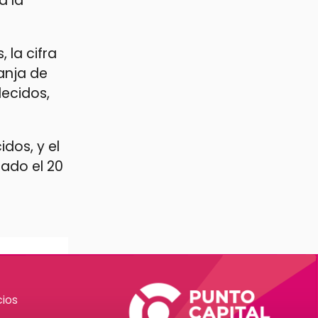
a la
 la cifra
anja de
lecidos,
idos, y el
ado el 20
ios