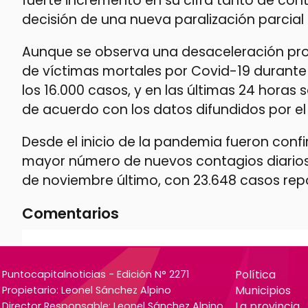
fuerte incremento en su cifra tanto de cont
decisión de una nueva paralización parcial
Aunque se observa una desaceleración prog
de víctimas mortales por Covid-19 durante
los 16.000 casos, y en las últimas 24 horas 
de acuerdo con los datos difundidos por el 
Desde el inicio de la pandemia fueron confir
mayor número de nuevos contagios diarios
de noviembre último, con 23.648 casos rep
Comentarios
Política
Puntocapitalnoticias - Edición N° 2271
Municipios
Propietario: Leonel Sánchez Alpino
La provincia
Director Responsable: Leonel Sánchez Alpino