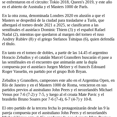
se enfrentaron en el circuito: Tokio 2018, Queen's 2019, y este año
en el abierto de Australia y el Masters 1000 de París.
En la otra zona, denominada Londres 2020 en alusión a que el
Masters se despedirá de la ciudad para trasladarse a Turín, que
albergará el torneo desde 2021 a 2025, se clasificaron a las
semifinales el austríaco Dominic Thiem (3) y el español Rafael
Nadal (2), mientras que quedaron al margen del torneo el ruso
Andrey Rublev (8) y el griego Stefanos Tsitsipas (6), quien defendía
el título.
En tanto en el torneo de dobles, a partir de las 14.45 el argentino
Horacio Zeballos y el catalán Marcel Granollers buscarán el pase a
las semifinales en el encuentro que animarán ante la dupla
compuesta por el austríaco Jurgen Melzer y el francés Edouard
Roger Vasselin, en partido por el grupo Bob Bryan.
Zeballos y Granollers, campeones este año en el Argentina Open, en
Río de Janeiro y en el Masters 1000 de Roma, vencieron en sus
partidos previos al australiano John Peers y el neozelandés Michael
Venus por 7-6 (7-2) y 7-5, y luego al el croata Mate Pavic y el
brasileño Bruno Soares por 7-6 (7-4), 6-7 (4-7) y 10-8.
El otro partido de la tercera fecha lo protagonizarán desde las 9 la
pareja compuesta por el australiano John Peers y el neozelandés