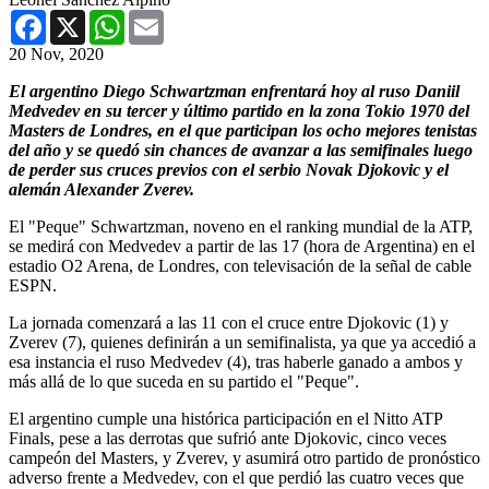
Facebook
X
WhatsApp
Email
20 Nov, 2020
El argentino Diego Schwartzman enfrentará hoy al ruso Daniil
Medvedev en su tercer y último partido en la zona Tokio 1970 del
Masters de Londres, en el que participan los ocho mejores tenistas
del año y se quedó sin chances de avanzar a las semifinales luego
de perder sus cruces previos con el serbio Novak Djokovic y el
alemán Alexander Zverev.
El "Peque" Schwartzman, noveno en el ranking mundial de la ATP,
se medirá con Medvedev a partir de las 17 (hora de Argentina) en el
estadio O2 Arena, de Londres, con televisación de la señal de cable
ESPN.
La jornada comenzará a las 11 con el cruce entre Djokovic (1) y
Zverev (7), quienes definirán a un semifinalista, ya que ya accedió a
esa instancia el ruso Medvedev (4), tras haberle ganado a ambos y
más allá de lo que suceda en su partido el "Peque".
El argentino cumple una histórica participación en el Nitto ATP
Finals, pese a las derrotas que sufrió ante Djokovic, cinco veces
campeón del Masters, y Zverev, y asumirá otro partido de pronóstico
adverso frente a Medvedev, con el que perdió las cuatro veces que