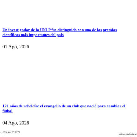
Un investigador de la UNLP fue distinguido con uno de los premios
científicos más importantes del país
01 Ago, 2026
121 años de rebeldía: el evangelio de un club que nació para cambiar el
fútbol
04 Ago, 2026
as - Edición N° 2271
Puntocapitalnoticia