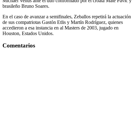
Michael Venus ante el dúo conformado por el croata Mate Pavic y
brasileño Bruno Soares.
En el caso de avanzar a semifinales, Zeballos repetirá la actuación
de sus compatriotas Gastón Etlis y Martín Rodríguez, quienes
accedieron a esa instancia en al Masters de 2003, jugado en
Houston, Estados Unidos.
Comentarios