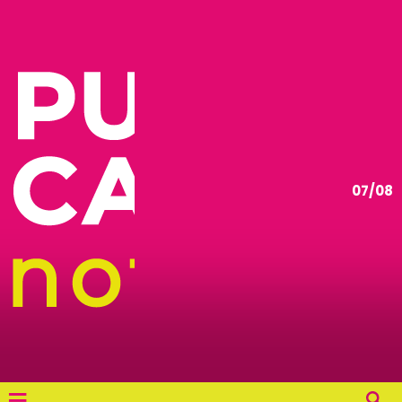
07/08
≡