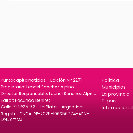
Política
Puntocapitalnoticias - Edición N° 2271
Municipios
Propietario: Leonel Sánchez Alpino
La provincia
Director Responsable: Leonel Sánchez Alpino
Editor: Facundo Benitez
El país
Calle 71 N°25 1/2 - La Plata - Argentina
Internacional
Registro DNDA: RE-2025-106356774-APN-
DNDA#MJ