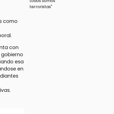
as como
oral.
enta con
l gobierno
liando esa
rándose en
udiantes
ivas.