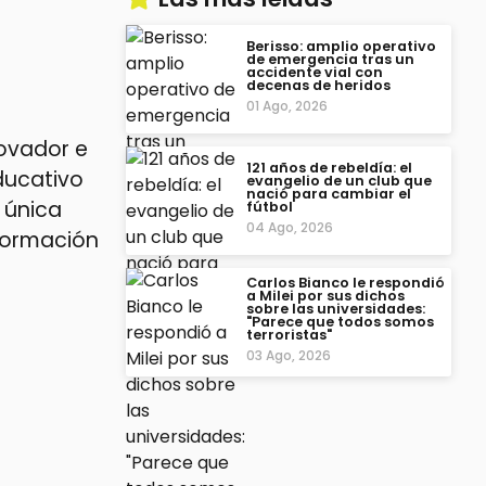
Berisso: amplio operativo
de emergencia tras un
accidente vial con
decenas de heridos
01 Ago, 2026
novador e
121 años de rebeldía: el
ducativo
evangelio de un club que
nació para cambiar el
 única
fútbol
04 Ago, 2026
 formación
Carlos Bianco le respondió
a Milei por sus dichos
sobre las universidades:
"Parece que todos somos
terroristas"
03 Ago, 2026