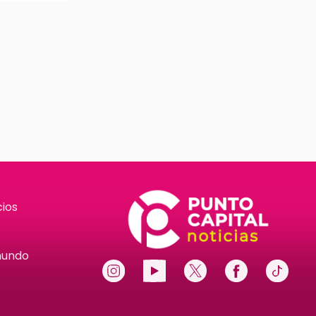
ios
mundo