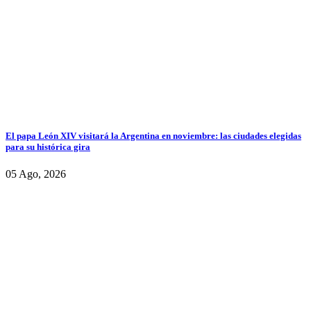
El papa León XIV visitará la Argentina en noviembre: las ciudades elegidas
para su histórica gira
05 Ago, 2026