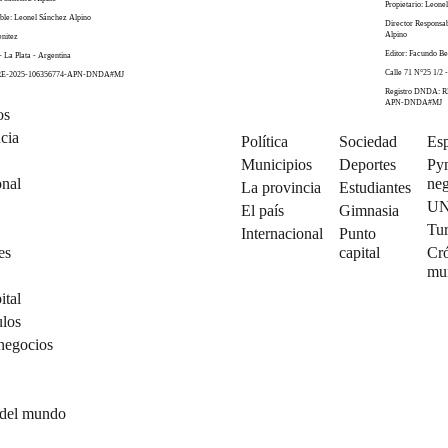
Propietario: Leone
ble: Leonel Sánchez Alpino
Director Responsa
Alpino
enitez
Editor: Facundo Be
- La Plata - Argentina
Calle 71 N°25 1/2 -
 RE-2025-106356774-APN-DNDA#MJ
Registro DNDA: R
APN-DNDA#MJ
os
cia
Política
Sociedad
Esp
Municipios
Deportes
Py
onal
neg
La provincia
Estudiantes
U
El país
Gimnasia
Tu
Internacional
Punto
es
capital
Cró
mu
ital
ulos
negocios
 del mundo