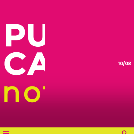
10/08
≡