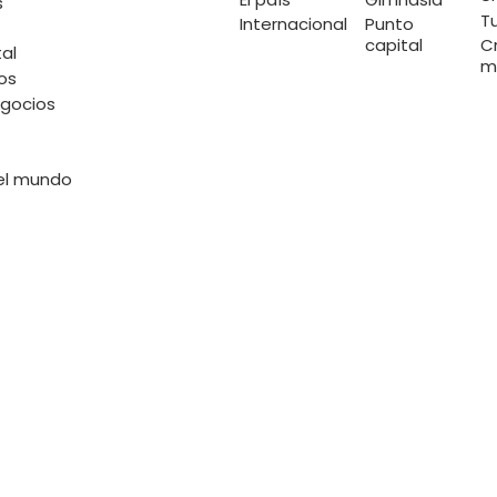
s
T
Internacional
Punto
capital
C
al
m
os
gocios
el mundo