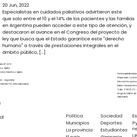
20 Jun, 2022
Especialistas en cuidados paliativos advirtieron este
que solo entre el 10 y el 14% de los pacientes y las familias
en Argentina pueden acceder a este tipo de atención, y
destacaron el avance en el Congreso del proyecto de
ley que busca que el Estado garantice este "derecho
humano" a través de prestaciones integrales en el
ámbito público, […]
ción N° 2272
hez Alpino
eonel Sánchez Alpino
Puntocapitalnoticia
Propietario: Leone
ata - Argentina
Director Responsa
25-106356774-APN-DNDA#MJ
Editor: Facundo Be
Calle 71 N°25 1/2 -
Registro DNDA: R
DNDA#MJ
a
Política
Sociedad
E
al
Municipios
Deportes
P
n
La provincia
Estudiantes
U
El país
Gimnasia