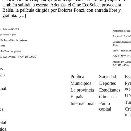
también subirán a escena. Además, el Cine EcoSelect proyectará
Belén, la película dirigida por Dolores Fonzi, con entrada libre y
gratuita. […]
as - Edición N° 2271
Puntocapitalnoticia
el Sánchez Alpino
Propietario: Leone
ble: Leonel Sánchez Alpino
Director Responsa
Alpino
enitez
Editor: Facundo Be
- La Plata - Argentina
Calle 71 N°25 1/2 -
 RE-2025-106356774-APN-DNDA#MJ
Registro DNDA: R
APN-DNDA#MJ
os
cia
Política
Sociedad
Esp
Municipios
Deportes
Py
onal
neg
La provincia
Estudiantes
U
El país
Gimnasia
Tu
Internacional
Punto
es
capital
Cró
mu
ital
ulos